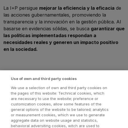
La I+P persigue
mejorar la eficiencia y la eficacia
de
las acciones gubernamentales, promoviendo la
transparencia y la innovación en la gestión pública. Al
basarse en evidencias sólidas, se busca
garantizar que
las políticas implementadas respondan a
necesidades reales y generen un impacto positivo
en la sociedad.
Use of own and third party cookies
Imagen
We use a selection of own and third party cookies on
the pages of this website: Technical cookies, which
are necessary to use the website; preference or
customization cookies, allow some features of the
general options of the website to be tailored; analytics
or measurement cookies, which we use to generate
aggregate data on website usage and statistics,
behavioral adversiting cookies, witch are used to