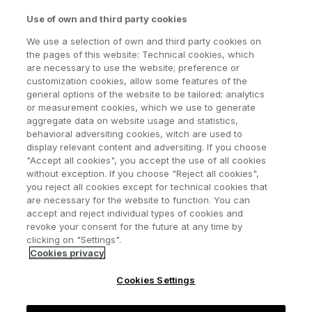
Use of own and third party cookies
Imagen
We use a selection of own and third party cookies on
the pages of this website: Technical cookies, which
are necessary to use the website; preference or
customization cookies, allow some features of the
general options of the website to be tailored; analytics
or measurement cookies, which we use to generate
aggregate data on website usage and statistics,
behavioral adversiting cookies, witch are used to
Síguenos:
display relevant content and adversiting. If you choose
"Accept all cookies", you accept the use of all cookies
Imagen
Imagen
Imagen
Imagen
without exception. If you choose "Reject all cookies",
you reject all cookies except for technical cookies that
are necessary for the website to function. You can
Contacto
accept and reject individual types of cookies and
revoke your consent for the future at any time by
C/ Pintor Murillo, 15
clicking on "Settings".
28100 Alcobendas (Madrid)
Cookies privacy
Teléfono: 00 34 91 425 09 09
Proyectos:
convocatoriaip@fecyt.es
Cookies Settings
Estancias:
estanciasip@fecyt.es